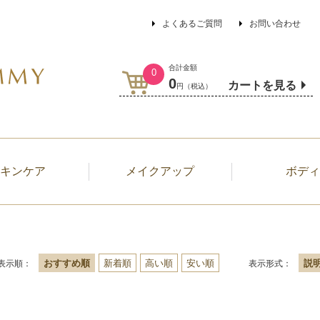
よくあるご質問
お問い合わせ
合計金額
0
0
カートを見る
円（税込）
キンケア
メイクアップ
ボディ
おすすめ順
新着順
高い順
安い順
説
表示順：
表示形式：