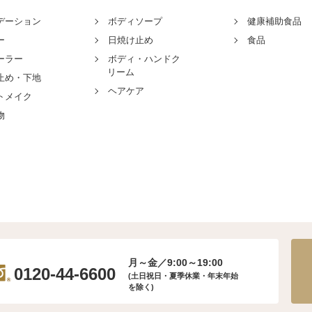
デーション
ボディソープ
健康補助食品
ー
日焼け止め
食品
ーラー
ボディ・ハンドク
リーム
止め・下地
ヘアケア
トメイク
物
月～金／9:00～19:00
0120-44-6600
(土日祝日・夏季休業・年末年始
を除く)